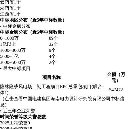
云南省
1个
湖南省
1个
江西省
1个
中标地区分布（近5年中标数量）
• 中标金额分布
中标金额分布（近5年中标数量）
0~1000万
89个
1亿以上
32个
1000~3000万
9个
5000~1亿
4个
3000~5000万
2个
• 最大中标项目
金额（万
项目名称
元）
隆林隆或风电场二期工程项目EPC总承包项目(联合
547472
体1)
（点击查看中国电建集团海南电力设计研究院有限公司中标信
息）
• 近三年企业荣誉
时间
荣誉等级
荣誉总数
2025
工程荣誉
9
2025
企业荣誉
15