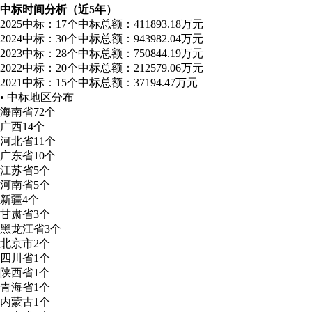
中标时间分析（近5年）
2025
中标：17个
中标总额：411893.18万元
2024
中标：30个
中标总额：943982.04万元
2023
中标：28个
中标总额：750844.19万元
2022
中标：20个
中标总额：212579.06万元
2021
中标：15个
中标总额：37194.47万元
• 中标地区分布
海南省
72个
广西
14个
河北省
11个
广东省
10个
江苏省
5个
河南省
5个
新疆
4个
甘肃省
3个
黑龙江省
3个
北京市
2个
四川省
1个
陕西省
1个
青海省
1个
内蒙古
1个