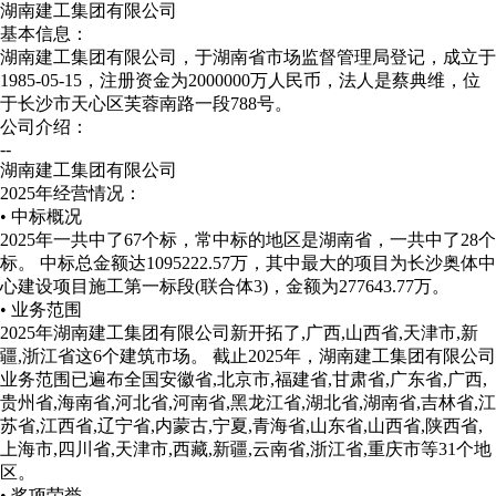
湖南建工集团有限公司
基本信息：
湖南建工集团有限公司，于湖南省市场监督管理局登记，成立于
1985-05-15，注册资金为2000000万人民币，法人是蔡典维，位
于长沙市天心区芙蓉南路一段788号。
公司介绍：
--
湖南建工集团有限公司
2025年经营情况：
• 中标概况
2025年一共中了67个标，常中标的地区是湖南省，一共中了28个
标。 中标总金额达1095222.57万，其中最大的项目为长沙奥体中
心建设项目施工第一标段(联合体3)，金额为277643.77万。
• 业务范围
2025年湖南建工集团有限公司新开拓了,广西,山西省,天津市,新
疆,浙江省这6个建筑市场。
截止2025年，湖南建工集团有限公司
业务范围已遍布全国安徽省,北京市,福建省,甘肃省,广东省,广西,
贵州省,海南省,河北省,河南省,黑龙江省,湖北省,湖南省,吉林省,江
苏省,江西省,辽宁省,内蒙古,宁夏,青海省,山东省,山西省,陕西省,
上海市,四川省,天津市,西藏,新疆,云南省,浙江省,重庆市等31个地
区。
• 奖项荣誉