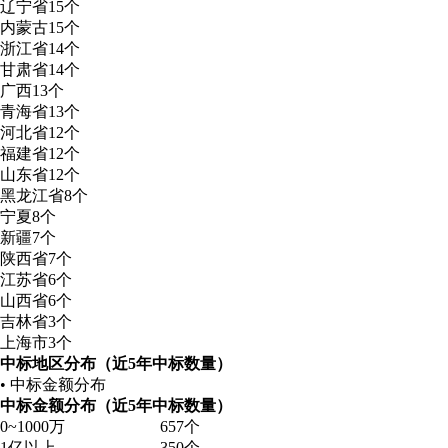
辽宁省
15个
内蒙古
15个
浙江省
14个
甘肃省
14个
广西
13个
青海省
13个
河北省
12个
福建省
12个
山东省
12个
黑龙江省
8个
宁夏
8个
新疆
7个
陕西省
7个
江苏省
6个
山西省
6个
吉林省
3个
上海市
3个
中标地区分布（近5年中标数量）
• 中标金额分布
中标金额分布（近5年中标数量）
0~1000万
657个
1亿以上
350个