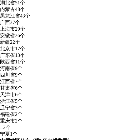
湖北省
51个
内蒙古
48个
黑龙江省
43个
广西
37个
上海市
29个
安徽省
26个
新疆
22个
北京市
17个
广东省
13个
陕西省
11个
河南省
9个
四川省
9个
江西省
7个
甘肃省
6个
天津市
6个
浙江省
5个
辽宁省
3个
福建省
2个
重庆市
2个
--
2个
宁夏
1个