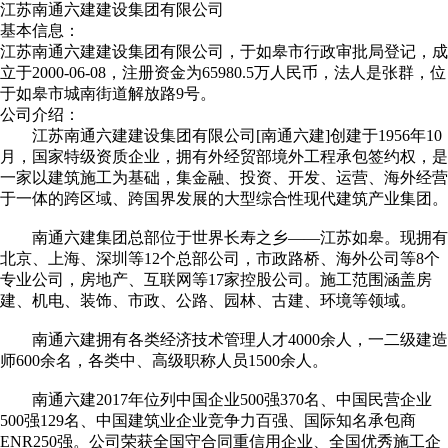
江苏南通六建建设集团有限公司
基本信息：
江苏南通六建建设集团有限公司，于如皋市行政审批局登记，成
立于2000-06-08，注册资金为65980.5万人民币，法人是张群，位
于如皋市城南街道解放路9号。
公司介绍：
江苏南通六建建设集团有限公司[南通六建]创建于1956年10
月，国家特级资质企业，拥有外经贸部境外工程承包签约权，是
一家以建筑施工为基础，集金融、投资、开发、运营、海外经营
于一体的跨区域、跨国界发展的大型综合性现代建筑产业集团。
南通六建集团总部位于世界长寿之乡——江苏如皋。现拥有
北京、上海、深圳等12个总部公司，市政路桥、海外公司等8个
专业公司，房地产、互联网等17家控股公司。施工范围涵盖房
建、机电、装饰、市政、公路、园林、古建、环境等领域。
南通六建拥有各类经济技术管理人才4000余人，一二级建造
师600余名，各类中、高级职称人员1500余人。
南通六建2017年位列中国企业500强370名、中国民营企业
500强129名、中国建筑业企业竞争力百强、国际知名承包商
ENR250强。公司荣获全国守合同重信用企业、全国优秀施工企