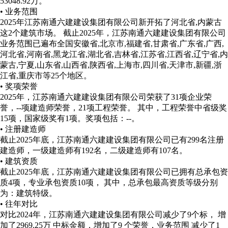
53048.92万。
• 业务范围
2025年江苏南通六建建设集团有限公司新开拓了河北省,内蒙古
这2个建筑市场。
截止2025年，江苏南通六建建设集团有限公司
业务范围已遍布全国安徽省,北京市,福建省,甘肃省,广东省,广西,
河北省,河南省,黑龙江省,湖北省,吉林省,江苏省,江西省,辽宁省,内
蒙古,宁夏,山东省,山西省,陕西省,上海市,四川省,天津市,新疆,浙
江省,重庆市等25个地区。
• 奖项荣誉
2025年，江苏南通六建建设集团有限公司荣获了31项企业荣
誉，--项建造师荣誉，21项工程荣誉。 其中，工程荣誉中省级奖
15项，国家级奖有1项。
奖项包括：--。
• 注册建造师
截止2025年底，江苏南通六建建设集团有限公司已有299名注册
建造师，一级建造师有192名，二级建造师有107名。
• 建筑资质
截止2025年底，江苏南通六建建设集团有限公司已拥有总承包资
质4项，专业承包资质10项， 其中，总承包最高资质等级分别
为：建筑特级。
• 往年对比
对比2024年，江苏南通六建建设集团有限公司减少了9个标， 增
加了2969.25万 中标金额，增加了9 个荣誉，业务范围 减少了1