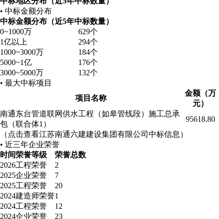
中标地区分布（近5年中标数量）
• 中标金额分布
中标金额分布（近5年中标数量）
0~1000万
629个
1亿以上
294个
1000~3000万
184个
5000~1亿
176个
3000~5000万
132个
• 最大中标项目
金额（万
项目名称
元）
南通东台管道联网供水工程（如皋管线段）施工总承
95618.80
包（联合体1）
（点击查看江苏南通六建建设集团有限公司中标信息）
• 近三年企业荣誉
时间
荣誉等级
荣誉总数
2026
工程荣誉
2
2025
企业荣誉
7
2025
工程荣誉
20
2024
建造师荣誉
1
2024
工程荣誉
12
2024
企业荣誉
23