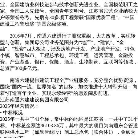
业、全国建筑业科技进步与技术创新先进企业、全国模范职工之
家、全国工人先锋号、全国青年文明号、江苏省民营企业纳税大
户等荣誉称号。先后有30多项工程荣获“国家优质工程”、“中国
建设工程鲁班奖”等国家级奖项。
2016年7月，南通六建进行了股权重组，大力改革，实现转
型与创新。集团母公司业务范围分为“地产”、“建筑”、“金
融”、“投资”四大板块，涉及房地产开发、产业地产开发、特色
小镇、智慧城市、工程总承包、环境工程、运营管理、金融投
资、产业基金、银行、保险、酒店、生物制药、互联网等领域，
总资产300多亿元。
南通六建提供建筑工程全产业链服务，充分整合优势资源，
围绕“国内一流、世界知名”的目标，加快推进十大转型升级，向
着“打造百年企业、实现永续经营”的愿景阔步前进。
江苏南通六建建设集团有限公司
2025年经营情况：
• 中标概况
2025年一共中了41个标，常中标的地区是江苏省，一共中了31个
标。 中标总金额达96103.86万，其中最大的项目为南通东台管道
联网供水工程（如皋管线段）施工总承包（联合体1），金额为