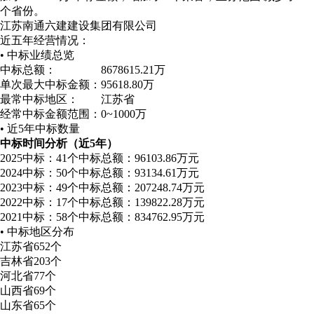
个省份。
江苏南通六建建设集团有限公司
近五年经营情况：
• 中标业绩总览
中标总额：
8678615.21万
单次最大中标金额：
95618.80万
最常中标地区：
江苏省
经常中标金额范围：
0~1000万
• 近5年中标数量
中标时间分析（近5年）
2025
中标：41个
中标总额：96103.86万元
2024
中标：50个
中标总额：93134.61万元
2023
中标：49个
中标总额：207248.74万元
2022
中标：17个
中标总额：139822.28万元
2021
中标：58个
中标总额：834762.95万元
• 中标地区分布
江苏省
652个
吉林省
203个
河北省
77个
山西省
69个
山东省
65个