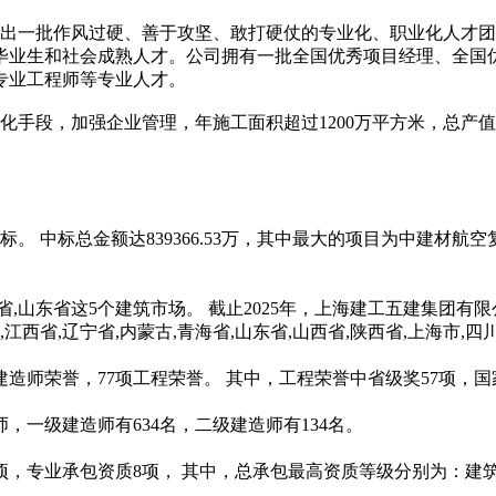
土地交易
>
省市重点项目
>
一批作风过硬、善于攻坚、敢打硬仗的专业化、职业化人才团
学毕业生和社会成熟人才。公司拥有一批全国优秀项目经理、全国优
专业工程师等专业人才。
段，加强企业管理，年施工面积超过1200万平方米，总产值1
标。 中标总金额达839366.53万，其中最大的项目为中建材航空
海省,山东省这5个建筑市场。
截止2025年，上海建工五建集团有限
,江西省,辽宁省,内蒙古,青海省,山东省,山西省,陕西省,上海市,四
建造师荣誉，77项工程荣誉。 其中，工程荣誉中省级奖57项，国
师，一级建造师有634名，二级建造师有134名。
4项，专业承包资质8项， 其中，总承包最高资质等级分别为：建