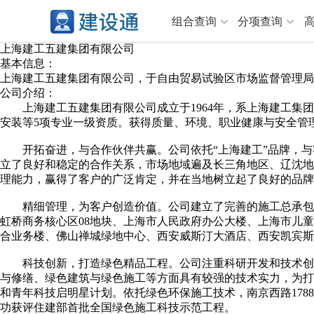
组合查询
分项查询
上海建工五建集团有限公司
基本信息：
上海建工五建集团有限公司，于自由贸易试验区市场监督管理局登记，
分项查询（VIP）
公司介绍：
上海建工五建集团有限公司成立于1964年，系上海建工集团股
查企业
>
查业绩
>
安装等5项专业一级资质。获得质量、环境、职业健康与安全管
查资质
>
查人员
>
开拓奋进，与合作伙伴共赢。公司依托“上海建工”品牌，与
查荣誉
>
查诚信
>
立了良好和稳定的合作关系，市场地域遍及长三角地区、辽沈地
项目经理
>
信用评价
>
理能力，赢得了客户的广泛肯定，并在当地树立起了良好的品牌
招标信息
>
组合查询
>
精细管理，为客户创造价值。公司建立了完善的施工总承包管理
虹桥商务核心区08地块、上海市人民政府办公大楼、上海市儿
合业务楼、佛山禅城绿地中心、西安威斯汀大酒店、西安凯宾斯
行业 / 地区专查
科技创新，打造绿色精品工程。公司注重科研开发和技术创新
四库专查
>
公路库专查
>
与修缮、绿色建筑与绿色施工等方面具有较强的技术实力，为打
省库业绩查询
>
水利库专查
>
和青年科技启明星计划。依托绿色环保施工技术，南京西路17
功获评住建部首批全国绿色施工科技示范工程。
组合查询-广州
>
业绩专查-广州
>