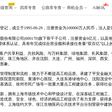
高级查询
四库专查
公路库专查
商机会员
AI标讯
成立于1995-09-29，注册资金为100000万人民币，法
高级查询（SVIP）
A
份有限公司(600170)旗下骨干子公司，注册资金6亿元，以
开标记录
>
项目经理带业绩荣誉证书
>
理体系认证。具有年完成综合营业额和承接任务量“双百亿”以上
项目参数
>
项目经理投标记录
>
客户共享利益、共担风险。与万科集团、绿地集团、长风集团、
下浮率
>
技术负责人/专职安全员C证
>
区、珠三角地区、并在沈阳、大连、广州、福州、深圳、西安、
查业主
>
项目分类筛选
>
形象。
宏观经济
>
建企舆情
>
制度和流程，致力于不断提高工程品质。承建了平安金融大厦、
政策规划
>
招投标规则
>
A
童医院普陀新院、黄浦中心医院、大连东港绿地中心、沈阳茂业
基酒店、徐州市民广场等一批重大重点工程建设任务，获得社会
商机会员
，拥有上海市级技术中心和甲级设计室。在深基础工程施工、
造优质、安全、绿色、经济的精品工程提供了有力支撑，获得多
业主专查
>
项目商机
>
88号、上海纽约大学、张江生物医药公共技术平台分别荣获中建
拟建项目审批
>
专项债项目
>