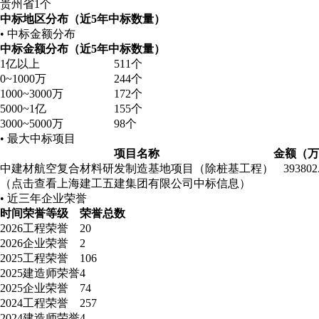
贵州省
1个
中标地区分布（近5年中标数量）
• 中标金额分布
中标金额分布（近5年中标数量）
1亿以上
511个
0~1000万
244个
1000~3000万
172个
5000~1亿
155个
3000~5000万
98个
• 最大中标项目
项目名称
金额（万
中建材航空复合材料研发制造基地项目（除桩基工程）
393802
（点击查看上海建工五建集团有限公司中标信息）
• 近三年企业荣誉
时间
荣誉等级
荣誉总数
2026
工程荣誉
20
2026
企业荣誉
2
2025
工程荣誉
106
2025
建造师荣誉
4
2025
企业荣誉
74
2024
工程荣誉
257
2024
建造师荣誉
4