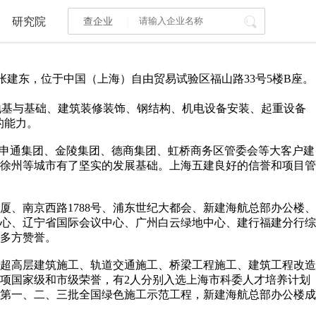
研究院
查企业
人是张建东，位于中国（上海）自由贸易试验区福山路33号5楼B座。
I标讯
及地基与基础、建筑装修装饰、钢结构、机电设备安装、起重设备
标讯精选
>
智能订阅
>
的能力。
申通集团、金陵集团、德商集团、虹桥商务区管委会等大客户建
建设通大数据研究院
徐州等城市有了坚实的发展基础。上海五建良好的信誉和项目管
研究报告
>
文章
>
南京西路1788号、浦东世纪大都会、新建海航总部办公楼、
PI接口
>
市场经营AI云平台
>
中心、辽宁省国际会议中心、广州白云绿地中心、建行福建分行综
多方赞誉。
其他服务
超高层建筑施工、轨道交通施工、桥梁工程施工、建筑工程改造
项国家级和市级荣誉，有2人分别入选上海市科委人才培养计划
协第一、二、三批全国绿色施工示范工程，新建海航总部办公楼成
会员服务
>
数据导出服务
>
人脉服务
>
APP下载
>