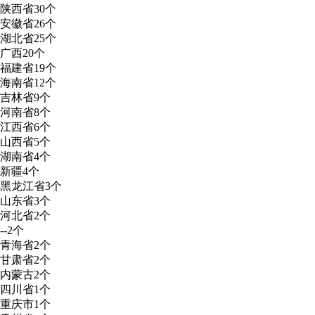
陕西省
30个
安徽省
26个
湖北省
25个
广西
20个
福建省
19个
海南省
12个
吉林省
9个
河南省
8个
江西省
6个
山西省
5个
湖南省
4个
新疆
4个
黑龙江省
3个
山东省
3个
河北省
2个
--
2个
青海省
2个
甘肃省
2个
内蒙古
2个
四川省
1个
重庆市
1个