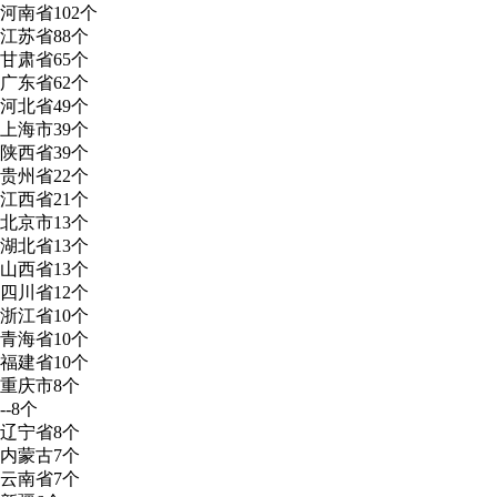
河南省
102个
江苏省
88个
甘肃省
65个
广东省
62个
河北省
49个
上海市
39个
陕西省
39个
贵州省
22个
江西省
21个
北京市
13个
湖北省
13个
山西省
13个
四川省
12个
浙江省
10个
青海省
10个
福建省
10个
重庆市
8个
--
8个
辽宁省
8个
内蒙古
7个
云南省
7个