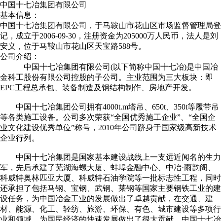
中国十七冶集团有限公司
基本信息：
中国十七冶集团有限公司，于马鞍山市花山区市场监督管理局登
记，成立于2006-09-30，注册资金为205000万人民币，法人是刘
安义，位于马鞍山市花山区天宝路588号。
公司介绍：
中国十七冶集团有限公司(以下简称中国十七冶)是中国冶
金科工股份有限公司控股的子公司。主业范围为三大板块：即
EPC工程总承包、装备制造及钢结构制作、房地产开发。
中国十七冶集团公司拥有4000t.m塔吊、650t、350t等履带吊
等各类施工设备。公司多次荣获“全国优秀施工企业”、“全国企
业文化建设优秀单位”称号，2010年公司跻身于国家级高新技术
企业行列。
中国十七冶集团是国家基本建设战线上一支远近闻名的生力
军，先后承建了芜湖海螺大厦、蚌埠金融中心、中冶·雨韵阁、
科威特奥林匹亚大厦、科威特石油学院等一批标志性工程，同时
还承担了包括马钢、宝钢、武钢、莱钢等国家主要钢铁工业的建
设任务，为中国冶金工业的发展做出了卓越贡献，在交通、建
材、能源、化工、轻纺、旅游、环保、有色、城市建设等多项行
业和领域，为国民经济的快速发展做出了很大贡献。中国十七冶