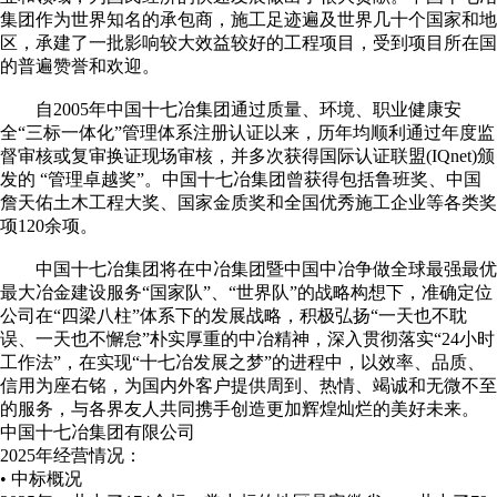
集团作为世界知名的承包商，施工足迹遍及世界几十个国家和地
区，承建了一批影响较大效益较好的工程项目，受到项目所在国
的普遍赞誉和欢迎。
自2005年中国十七冶集团通过质量、环境、职业健康安
全“三标一体化”管理体系注册认证以来，历年均顺利通过年度监
督审核或复审换证现场审核，并多次获得国际认证联盟(IQnet)颁
发的 “管理卓越奖”。中国十七冶集团曾获得包括鲁班奖、中国
詹天佑土木工程大奖、国家金质奖和全国优秀施工企业等各类奖
项120余项。
中国十七冶集团将在中冶集团暨中国中冶争做全球最强最优
最大冶金建设服务“国家队”、“世界队”的战略构想下，准确定位
公司在“四梁八柱”体系下的发展战略，积极弘扬“一天也不耽
误、一天也不懈怠”朴实厚重的中冶精神，深入贯彻落实“24小时
工作法”，在实现“十七冶发展之梦”的进程中，以效率、品质、
信用为座右铭，为国内外客户提供周到、热情、竭诚和无微不至
的服务，与各界友人共同携手创造更加辉煌灿烂的美好未来。
中国十七冶集团有限公司
2025年经营情况：
• 中标概况