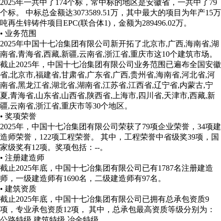
2025年一共中了174个标，常中标的地区是安徽省，一共中了79
个标。 中标总金额达3073589.51万，其中最大的项目为年产15万
吨再生锌铸件项目EPC(联合体1)，金额为289496.02万。
• 业务范围
2025年中国十七冶集团有限公司新开拓了北京市,广西,海南省,湖
南省,青海省,西藏,新疆,云南省,浙江省,重庆市这10个建筑市场。
截止2025年，中国十七冶集团有限公司业务范围已遍布全国安徽
省,北京市,福建省,甘肃省,广东省,广西,贵州省,海南省,河北省,河
南省,黑龙江省,湖北省,湖南省,江苏省,江西省,辽宁省,内蒙古,宁
夏,青海省,山东省,山西省,陕西省,上海市,四川省,天津市,西藏,新
疆,云南省,浙江省,重庆市等30个地区。
• 奖项荣誉
2025年，中国十七冶集团有限公司荣获了79项企业荣誉，34项建
造师荣誉，122项工程荣誉。 其中，工程荣誉中省级奖39项，国
家级奖有12项。
奖项包括：--。
• 注册建造师
截止2025年底，中国十七冶集团有限公司已有1787名注册建造
师，一级建造师有1690名，二级建造师有97名。
• 建筑资质
截止2025年底，中国十七冶集团有限公司已拥有总承包资质9
项，专业承包资质12项， 其中，总承包最高资质等级分别为：
公路特级,建筑特级,冶金特级。