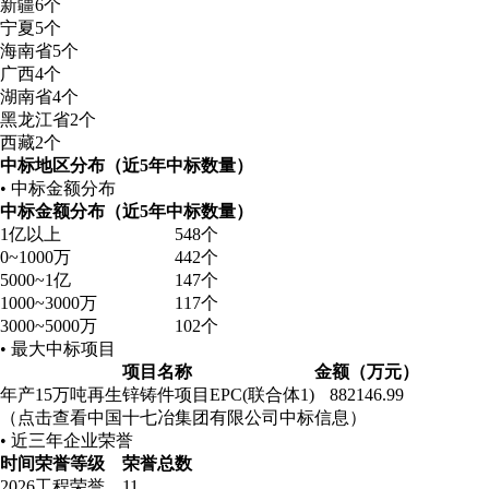
新疆
6个
宁夏
5个
海南省
5个
广西
4个
湖南省
4个
黑龙江省
2个
西藏
2个
中标地区分布（近5年中标数量）
• 中标金额分布
中标金额分布（近5年中标数量）
1亿以上
548个
0~1000万
442个
5000~1亿
147个
1000~3000万
117个
3000~5000万
102个
• 最大中标项目
项目名称
金额（万元）
年产15万吨再生锌铸件项目EPC(联合体1)
882146.99
（点击查看中国十七冶集团有限公司中标信息）
• 近三年企业荣誉
时间
荣誉等级
荣誉总数
2026
工程荣誉
11