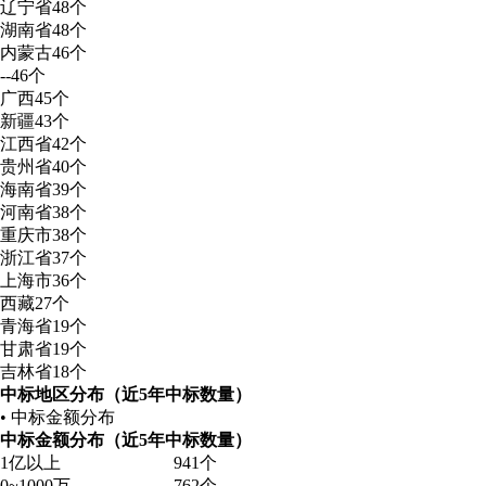
辽宁省
48个
湖南省
48个
内蒙古
46个
--
46个
广西
45个
新疆
43个
江西省
42个
贵州省
40个
海南省
39个
河南省
38个
重庆市
38个
浙江省
37个
上海市
36个
西藏
27个
青海省
19个
甘肃省
19个
吉林省
18个
中标地区分布（近5年中标数量）
• 中标金额分布
中标金额分布（近5年中标数量）
1亿以上
941个
0~1000万
762个