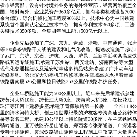
省市经营部，设有针对境外业务的海外经营部，经营网络覆盖全
国、辐射海外。企业总资产360多亿元，拥有各类机械设备7000
余台(套)，综合机械化施工程度90%以上。技术中心为中国铁建
系统首个国家认定企业技术中心，拥有专利技术360多项、工法
关键技术350多项。全集团年施工能力500亿元以上。
企业先后参加了广深、京九、青藏、浙赣、中南通道、张唐
等100多条铁路干支线的建设和电气化改造、提速改造施工;参加
了武广、京沪、京石、沪杭、大西、沪昆、兰新等近40条高速铁
路或客运专线施工;承建了苏州站、西安北站、济南西站等大型
现代化交通枢纽以及延安站等诸多精品站房;参建了广州动车组
检修基地、哈尔滨大功率机车检修基地;在雪域高原承担着青藏
铁路唐南段526公里和拉日铁路253公里的铁路养护任务。
企业年桥隧施工能力500公里以上。近年来先后承建或参建
跨黄河大桥10座、跨长江大桥9座、跨海湾大桥3座，在松花江、
珠江等江河上建桥多座;承建了青藏铁路第一长桥——全长11.8公
里的清水河特大桥、创三项世界纪录的沪杭客专跨高速公路转体
桥等著名工程。承建10公里以上特长隧道30多座，在兰武铁路乌
鞘岭隧道、宜万铁路齐岳山隧道、郑西客专张茅隧道、广深港客
专狮子洋隧道、厦深铁路梁山隧道等工程施工中攻克了大量世界