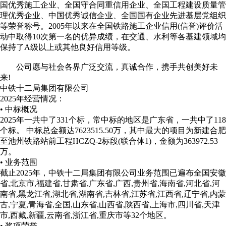
国优秀施工企业、全国守合同重信用企业、全国工程建设质量管
理优秀企业、中国优秀诚信企业、全国国有企业先进基层党组织
等荣誉称号。2005年以来在全国铁路施工企业信用(信誉)评价活
动中取得10次第一名的优异成绩，在交通、水利等各基建领域均
保持了A级以上或其他良好信用等级。
公司愿与社会各界广泛交流，真诚合作，携手共创美好未
来!
中铁十二局集团有限公司
2025年经营情况：
• 中标概况
2025年一共中了331个标，常中标的地区是广东省，一共中了118
个标。 中标总金额达7623515.50万，其中最大的项目为新建合肥
至池州铁路站前工程HCZQ-2标段(联合体1)，金额为363972.53
万。
• 业务范围
截止2025年，中铁十二局集团有限公司业务范围已遍布全国安徽
省,北京市,福建省,甘肃省,广东省,广西,贵州省,海南省,河北省,河
南省,黑龙江省,湖北省,湖南省,吉林省,江苏省,江西省,辽宁省,内蒙
古,宁夏,青海省,全国,山东省,山西省,陕西省,上海市,四川省,天津
市,西藏,新疆,云南省,浙江省,重庆市等32个地区。
• 奖项荣誉