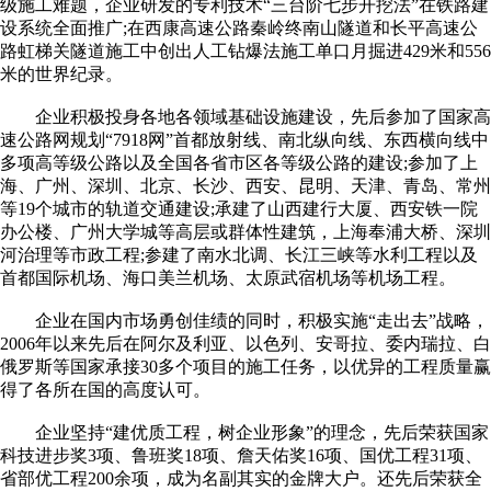
级施工难题，企业研发的专利技术“三台阶七步开挖法”在铁路建
设系统全面推广;在西康高速公路秦岭终南山隧道和长平高速公
路虹梯关隧道施工中创出人工钻爆法施工单口月掘进429米和556
米的世界纪录。
企业积极投身各地各领域基础设施建设，先后参加了国家高
速公路网规划“7918网”首都放射线、南北纵向线、东西横向线中
多项高等级公路以及全国各省市区各等级公路的建设;参加了上
海、广州、深圳、北京、长沙、西安、昆明、天津、青岛、常州
等19个城市的轨道交通建设;承建了山西建行大厦、西安铁一院
办公楼、广州大学城等高层或群体性建筑，上海奉浦大桥、深圳
河治理等市政工程;参建了南水北调、长江三峡等水利工程以及
首都国际机场、海口美兰机场、太原武宿机场等机场工程。
企业在国内市场勇创佳绩的同时，积极实施“走出去”战略，
2006年以来先后在阿尔及利亚、以色列、安哥拉、委内瑞拉、白
俄罗斯等国家承接30多个项目的施工任务，以优异的工程质量赢
得了各所在国的高度认可。
企业坚持“建优质工程，树企业形象”的理念，先后荣获国家
科技进步奖3项、鲁班奖18项、詹天佑奖16项、国优工程31项、
省部优工程200余项，成为名副其实的金牌大户。还先后荣获全