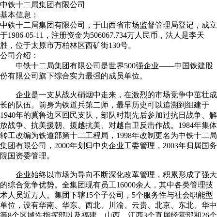
中铁十二局集团有限公司
基本信息：
中铁十二局集团有限公司，于山西省市场监督管理局登记，成立
于1986-05-11，注册资金为506067.734万人民币，法人是李天
胜，位于太原市万柏林区西矿街130号。
公司介绍：
中铁十二局集团有限公司是世界500强企业——中国铁建股
份有限公司旗下综合实力最强的成员单位。
企业是一支从战火硝烟中走来，在激烈的市场竞争中茁壮成
长的队伍。前身为铁道兵第二师，最早历史可以追溯到组建于
1940年的冀鲁边区回民支队，部队时期先后参加过抗日战争、解
放战争、抗美援朝、援越抗美、对越自卫反击作战。1984年集体
转工改编为铁道部第十二工程局，1998年改制更名为中铁十二局
集团有限公司，2000年划归中央企业工委管理，2003年归属国务
院国资委管理。
企业始终以市场为导向不断深化改革管理，积累形成了强大
的综合竞争优势。全集团现有员工16000余人，其中各类管理技
术人员近万人。集团下辖15个子公司，5个服务性与社会职能型
单位，设有华南、华东、西北、川渝、云贵、北京、东北、华中
等8个区域性指挥部以及福建、山西、江西3个直属经营部和26个