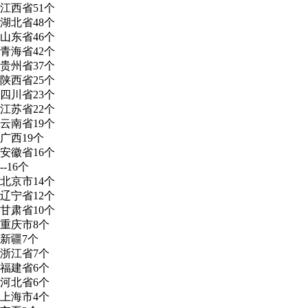
江西省
51个
湖北省
48个
山东省
46个
青海省
42个
贵州省
37个
陕西省
25个
四川省
23个
江苏省
22个
云南省
19个
广西
19个
安徽省
16个
--
16个
北京市
14个
辽宁省
12个
甘肃省
10个
重庆市
8个
新疆
7个
浙江省
7个
福建省
6个
河北省
6个
上海市
4个