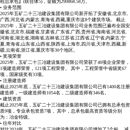
程总承包】(联合体5)，金额为290868.58万。
• 业务范围
2025年五矿二十三冶建设集团有限公司新开拓了安徽省,北京市,
广西,河北省,内蒙古,青海省,西藏,重庆市这8个建筑市场。
截止
2025年，五矿二十三冶建设集团有限公司业务范围已遍布全国安
徽省,北京市,福建省,甘肃省,广东省,广西,贵州省,海南省,河北省,
河南省,湖北省,湖南省,吉林省,江苏省,江西省,辽宁省,内蒙古,宁
夏,青海省,山东省,山西省,陕西省,上海市,四川省,天津市,西藏,新
疆,云南省,浙江省,重庆市等30个地区。
• 奖项荣誉
2025年，五矿二十三冶建设集团有限公司荣获了40项企业荣誉，
1项建造师荣誉，121项工程荣誉。 其中，工程荣誉中省级奖67
项，国家级奖有33项。
• 注册建造师
截止2025年底，五矿二十三冶建设集团有限公司已有1400名注册
建造师，一级建造师有1054名，二级建造师有346名。
• 建筑资质
截止2025年底，五矿二十三冶建设集团有限公司已拥有总承包资
质9项，专业承包资质7项， 其中，总承包最高资质等级分别
为：冶金特级。
• 往年对比
对比2024年，五矿二十三冶建设集团有限公司增加了7个标， 减