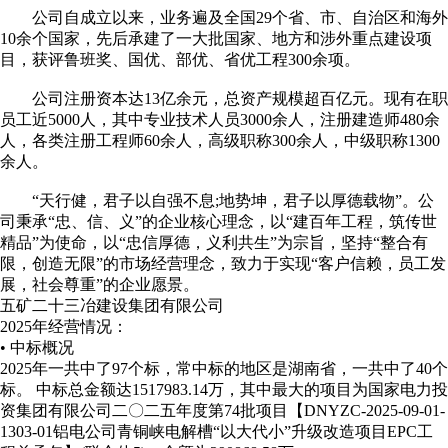
公司自成立以来，业务遍及全国29个省、市、自治区和海外
10余个国家，先后承建了一大批国家、地方和涉外重点建设项
目，获评鲁班奖、国优、部优、省优工程300余项。
公司注册资本达13亿余元，总资产规模超百亿元。现有在职
员工近5000人，其中专业技术人员3000余人，注册建造师480余
人，各类注册工程师60余人，高级职称300余人，中级职称1300
余人。
“天行健，君子以自强不息;地势坤，君子以厚德载物”。公
司秉承“忠、信、义”的企业核心理念，以“建百年工程，筑传世
精品”为使命，以“忠信厚德，义利共生”为宗旨，坚持“整合有
限，创造无限”的市场经营理念，致力于实现“客户信赖，员工发
展，社会尊重”的企业愿景。
五矿二十三冶建设集团有限公司
2025年经营情况：
• 中标概况
2025年一共中了97个标，常中标的地区是湖南省，一共中了40个
标。 中标总金额达1517983.14万，其中最大的项目为国家电力投
资集团有限公司二〇二五年度第74批项目【DNYZC-2025-09-01-
1303-01铝电公司青铜峡电解槽“以大代小”升级改造项目EPC工