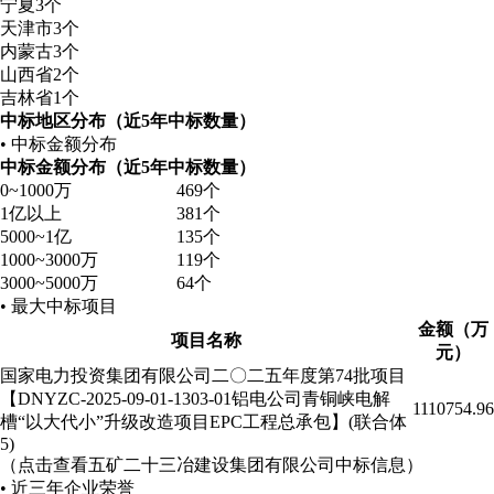
宁夏
3个
天津市
3个
内蒙古
3个
山西省
2个
吉林省
1个
中标地区分布（近5年中标数量）
• 中标金额分布
中标金额分布（近5年中标数量）
0~1000万
469个
1亿以上
381个
5000~1亿
135个
1000~3000万
119个
3000~5000万
64个
• 最大中标项目
金额（万
项目名称
元）
国家电力投资集团有限公司二〇二五年度第74批项目
【DNYZC-2025-09-01-1303-01铝电公司青铜峡电解
1110754.96
槽“以大代小”升级改造项目EPC工程总承包】(联合体
5)
（点击查看五矿二十三冶建设集团有限公司中标信息）
• 近三年企业荣誉