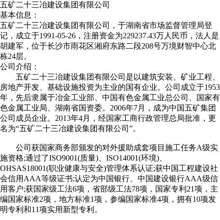
五矿二十三冶建设集团有限公司
基本信息：
五矿二十三冶建设集团有限公司，于湖南省市场监督管理局登
记，成立于1991-05-26，注册资金为229237.43万人民币，法人是
胡建军，位于长沙市雨花区湘府东路二段208号万境财智中心北
栋24层。
公司介绍：
五矿二十三冶建设集团有限公司是以建筑安装、矿业工程、
房地产开发、基础设施投资为主业的国有企业。公司成立于1953
年，先后隶属于冶金工业部、中国有色金属工业总公司、国家有
色金属工业局、湖南省国资委。2006年7月，成为中国五矿集团
公司成员企业。2013年4月，经国家工商行政管理总局批准，更
名为“五矿二十三冶建设集团有限公司”。
公司获国家商务部颁发的对外援助成套项目施工任务A级实
施资格;通过了ISO9001(质量)、ISO14001(环境)、
OHSAS18001(职业健康与安全)管理体系认证;获中国工程建设社
会信用AAA等级证书;认定为中国银行、中国建设银行AAA级信
用客户;获国家级工法6项，省部级工法78项，国家专利21项，主
编国家标准2项，地方标准1项，参编国家标准4项，拥有10项发
明专利和11项实用新型专利。