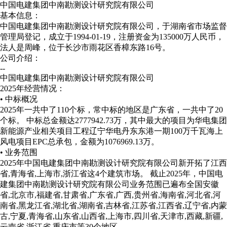
中国电建集团中南勘测设计研究院有限公司
基本信息：
中国电建集团中南勘测设计研究院有限公司，于湖南省市场监督
管理局登记，成立于1994-01-19，注册资金为135000万人民币，
法人是周峰，位于长沙市雨花区香樟东路16号。
公司介绍：
--
中国电建集团中南勘测设计研究院有限公司
2025年经营情况：
• 中标概况
2025年一共中了110个标，常中标的地区是广东省，一共中了20
个标。 中标总金额达2777942.73万，其中最大的项目为华电集团
新能源产业相关项目工程辽宁华电丹东东港一期100万千瓦海上
风电项目EPC总承包，金额为1076969.13万。
• 业务范围
2025年中国电建集团中南勘测设计研究院有限公司新开拓了江西
省,青海省,上海市,浙江省这4个建筑市场。
截止2025年，中国电
建集团中南勘测设计研究院有限公司业务范围已遍布全国安徽
省,北京市,福建省,甘肃省,广东省,广西,贵州省,海南省,河北省,河
南省,黑龙江省,湖北省,湖南省,吉林省,江苏省,江西省,辽宁省,内蒙
古,宁夏,青海省,山东省,山西省,上海市,四川省,天津市,西藏,新疆,
云南省,浙江省,重庆市等30个地区。