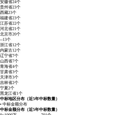
安徽省
24个
贵州省
23个
西藏
23个
福建省
23个
江苏省
22个
河北省
21个
北京市
20个
--
13个
浙江省
12个
内蒙古
12个
辽宁省
7个
山西省
7个
青海省
4个
甘肃省
3个
天津市
3个
吉林省
2个
宁夏
2个
黑龙江省
1个
中标地区分布（近5年中标数量）
• 中标金额分布
中标金额分布（近5年中标数量）
0~1000万
701个