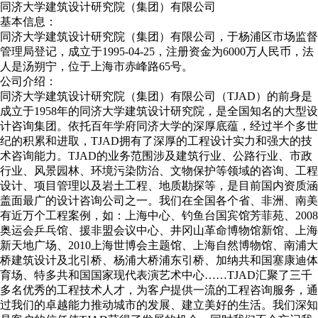
同济大学建筑设计研究院（集团）有限公司
基本信息：
同济大学建筑设计研究院（集团）有限公司，于杨浦区市场监督
管理局登记，成立于1995-04-25，注册资金为6000万人民币，法
人是汤朔宁，位于上海市赤峰路65号。
公司介绍：
同济大学建筑设计研究院（集团）有限公司（TJAD）的前身是
成立于1958年的同济大学建筑设计研究院，是全国知名的大型设
计咨询集团。依托百年学府同济大学的深厚底蕴，经过半个多世
纪的积累和进取，TJAD拥有了深厚的工程设计实力和强大的技
术咨询能力。TJAD的业务范围涉及建筑行业、公路行业、市政
行业、风景园林、环境污染防治、文物保护等领域的咨询、工程
设计、项目管理以及岩土工程、地质勘探等，是目前国内资质涵
盖面最广的设计咨询公司之一。我们在全国各个省、非洲、南美
有近万个工程案例，如：上海中心、钓鱼台国宾馆芳菲苑、2008
奥运会乒乓馆、援非盟会议中心、井冈山革命博物馆新馆、上海
新天地广场、2010上海世博会主题馆、上海自然博物馆、南浦大
桥建筑设计及北引桥、杨浦大桥浦东引桥、加纳共和国塞康迪体
育场、特多共和国国家现代表演艺术中心……TJAD汇聚了三千
多名优秀的工程技术人才，为客户提供一流的工程咨询服务，通
过我们的卓越能力推动城市的发展、建立美好的生活。我们深知