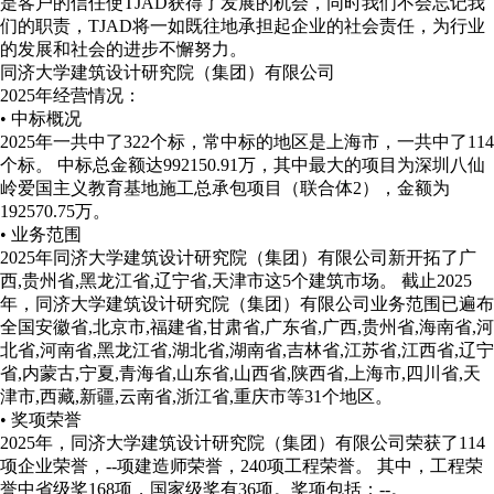
是客户的信任使TJAD获得了发展的机会，同时我们不会忘记我
们的职责，TJAD将一如既往地承担起企业的社会责任，为行业
的发展和社会的进步不懈努力。
同济大学建筑设计研究院（集团）有限公司
2025年经营情况：
• 中标概况
2025年一共中了322个标，常中标的地区是上海市，一共中了114
个标。 中标总金额达992150.91万，其中最大的项目为深圳八仙
岭爱国主义教育基地施工总承包项目（联合体2），金额为
192570.75万。
• 业务范围
2025年同济大学建筑设计研究院（集团）有限公司新开拓了广
西,贵州省,黑龙江省,辽宁省,天津市这5个建筑市场。
截止2025
年，同济大学建筑设计研究院（集团）有限公司业务范围已遍布
全国安徽省,北京市,福建省,甘肃省,广东省,广西,贵州省,海南省,河
北省,河南省,黑龙江省,湖北省,湖南省,吉林省,江苏省,江西省,辽宁
省,内蒙古,宁夏,青海省,山东省,山西省,陕西省,上海市,四川省,天
津市,西藏,新疆,云南省,浙江省,重庆市等31个地区。
• 奖项荣誉
2025年，同济大学建筑设计研究院（集团）有限公司荣获了114
项企业荣誉，--项建造师荣誉，240项工程荣誉。 其中，工程荣
誉中省级奖168项，国家级奖有36项。
奖项包括：--。