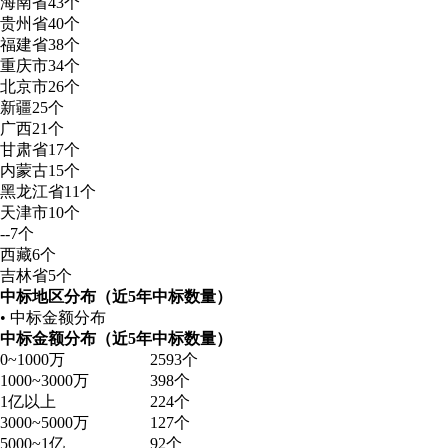
海南省
43个
贵州省
40个
福建省
38个
重庆市
34个
北京市
26个
新疆
25个
广西
21个
甘肃省
17个
内蒙古
15个
黑龙江省
11个
天津市
10个
--
7个
西藏
6个
吉林省
5个
中标地区分布（近5年中标数量）
• 中标金额分布
中标金额分布（近5年中标数量）
0~1000万
2593个
1000~3000万
398个
1亿以上
224个
3000~5000万
127个
5000~1亿
92个