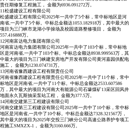
责任期修复工程施工， 金额为6936.091272万。
11
松盛建设工程有限公司
松盛建设工程有限公司2025年一共中了5个标，常中标地区是河
南省,一共中了5个标。中标总金额达1053.182918万，其中最大的
项目为三门峡市龙湖小学操场及校园道路整修项目， 金额为
557.416888万。
12
河南富达电力集团有限公司
河南富达电力集团有限公司2025年一共中了103个标，常中标地
区是河南省,一共中了103个标。中标总金额达8938.999563万，其
中最大的项目为三门峡建安房地产开发有限公司黄河嘉园供配电
施工， 金额为1230.074731万。
13
河南省豫西建设工程有限责任公司
河南省豫西建设工程有限责任公司2025年一共中了11个标，常中
标地区是河南省,一共中了11个标。中标总金额达2533.607586
万，其中最大的项目为河南大有能源公司石壕煤矿13采区回风井
地面永久瓦斯抽采泵站工程， 金额为377.5万。
14
河南交建第三工程建设有限公司
河南交建第三工程建设有限公司2025年一共中了10个标，常中标
地区是河南省,一共中了10个标。中标总金额达7328.321567万，
其中最大的项目为2025年交投三门峡分公司高速公路养护专项工
程施工SMXZX-1， 金额为3160.666万。