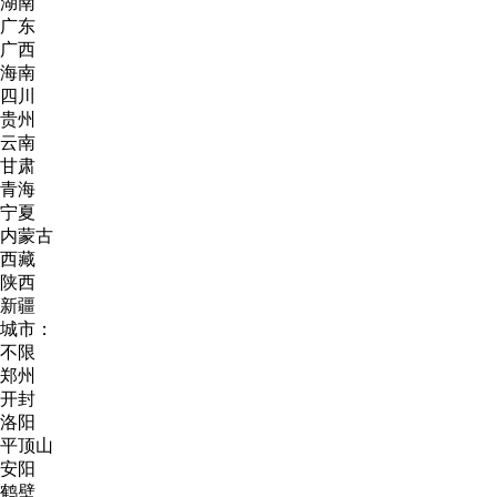
湖南
广东
广西
海南
四川
贵州
云南
甘肃
青海
宁夏
内蒙古
西藏
陕西
新疆
城市：
不限
郑州
开封
洛阳
平顶山
安阳
鹤壁