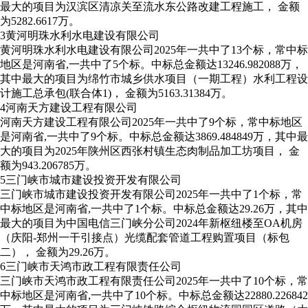
最大的项目为汉滨区清凉关至流水东公路改建工程施工， 金额
为5282.6617万。
3
黄河明珠水利水电建设有限公司
黄河明珠水利水电建设有限公司2025年一共中了13个标，常中标
地区是河南省,一共中了5个标。中标总金额达13246.982088万，
其中最大的项目为绵竹市城乡供水项目（一期工程）水利工程设
计施工总承包(联合体1)， 金额为5163.31384万。
4
河南天方建设工程有限公司
河南天方建设工程有限公司2025年一共中了9个标，常中标地区
是河南省,一共中了9个标。中标总金额达3869.484849万，其中最
大的项目为2025年陕州区西张村镇生态肉制品加工坊项目， 金
额为943.206785万。
5
三门峡市城市建设投资开发有限公司
三门峡市城市建设投资开发有限公司2025年一共中了1个标，常
中标地区是河南省,一共中了1个标。中标总金额达29.26万，其中
最大的项目为中国电信三门峡分公司2024年新枢纽楼至OA机房
（庆阳-郑州一干引接点）光缆配套管道工程购置项目（标包
二）， 金额为29.26万。
6
三门峡市天鸿市政工程有限责任公司
三门峡市天鸿市政工程有限责任公司2025年一共中了10个标，常
中标地区是河南省,一共中了10个标。中标总金额达22880.226842