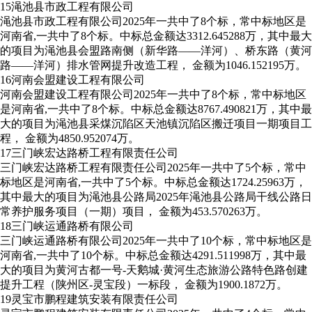
15
渑池县市政工程有限公司
渑池县市政工程有限公司2025年一共中了8个标，常中标地区是
河南省,一共中了8个标。中标总金额达3312.645288万，其中最大
的项目为渑池县会盟路南侧（新华路——洋河）、桥东路（黄河
路——洋河）排水管网提升改造工程， 金额为1046.152195万。
16
河南会盟建设工程有限公司
河南会盟建设工程有限公司2025年一共中了8个标，常中标地区
是河南省,一共中了8个标。中标总金额达8767.490821万，其中最
大的项目为渑池县采煤沉陷区天池镇沉陷区搬迁项目一期项目工
程， 金额为4850.952074万。
17
三门峡宏达路桥工程有限责任公司
三门峡宏达路桥工程有限责任公司2025年一共中了5个标，常中
标地区是河南省,一共中了5个标。中标总金额达1724.25963万，
其中最大的项目为渑池县公路局2025年渑池县公路局干线公路日
常养护服务项目（一期）项目， 金额为453.570263万。
18
三门峡运通路桥有限公司
三门峡运通路桥有限公司2025年一共中了10个标，常中标地区是
河南省,一共中了10个标。中标总金额达4291.511998万，其中最
大的项目为黄河古都一号-天鹅城·黄河生态旅游公路特色路创建
提升工程（陕州区-灵宝段）一标段， 金额为1900.1872万。
19
灵宝市鹏程建筑安装有限责任公司