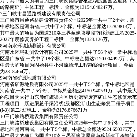
万，其中最大的项目为三门峡铁路综合枢纽物流园园区道路（大
岭路南延）主体工程一标段， 金额为13154.648247万。
7
三门峡市昌通路桥建设有限责任公司
三门峡市昌通路桥建设有限责任公司2025年一共中了2个标，常
中标地区是河南省,一共中了2个标。中标总金额达1728.9813万，
其中最大的项目为国道310洛三界至豫陕界段南移新建工程2025-
2027年度修复养护工程二标段， 金额为1323.126万。
8
河南水环境勘测设计有限公司
河南水环境勘测设计有限公司2025年一共中了56个标，常中标地
区是广东省,一共中了18个标。中标总金额达7150.004992万，其
中最大的项目为固始县中小河流治理工程勘察设计项目， 金额
为2818.464万。
9
河南省矿源地质有限公司
河南省矿源地质有限公司2025年一共中了5个标，常中标地区是
河南省,一共中了5个标。中标总金额达4150.940531万，其中最大
的项目为太行山东麓红旗渠片区历史遗留废弃矿山生态修复示范
工程项目—跃进渠总干渠沿线(殷都区)矿山生态修复工程子项目
(I-3)(第二批)施工， 金额为3176.876671万。
10
三门峡路桥建设集团有限责任公司
三门峡路桥建设集团有限责任公司2025年一共中了6个标，常中
标地区是河南省,一共中了5个标。中标总金额达9524.650375万，
其中最大的项目为国道310洛三界至豫陕界段南移新建工程缺陷