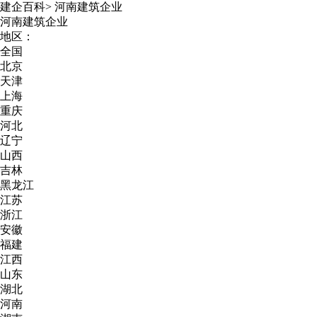
建企百科
>
河南建筑企业
河南建筑企业
地区：
全国
北京
天津
上海
重庆
河北
辽宁
山西
吉林
黑龙江
江苏
浙江
安徽
福建
江西
山东
湖北
河南